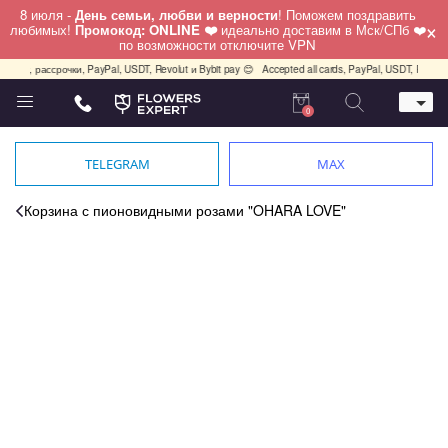
8 июля -
День семьи, любви и верности
! Поможем поздравить
×
любимых!
Промокод: ONLINE ❤️
идеально доставим в Мск/СПб ❤️
по возможности отключите VPN
плит, рассрочки, PayPal, USDT, Revolut и Bybit pay 😊
Accepted all cards, PayPal, USDT, Revolut
0
Телефон
+7 (495) 982-55-05
TELEGRAM
MAX
Whatsapp / Telegram / Viber
+7 (911) 928-84-77
Корзина с пионовидными розами "OHARA LOVE"
Москва, Бауманская 20 стр 7
работаем круглосуточно