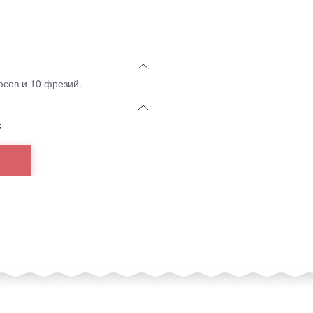
юсов и 10 фрезий.
с