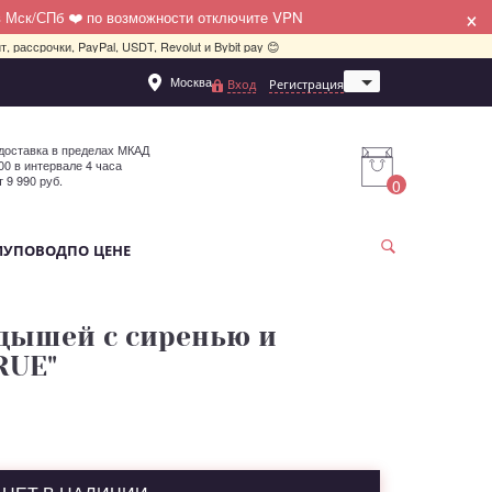
×
в Мск/СПб ❤️ по возможности отключите VPN
, рассрочки, PayPal, USDT, Revolut и Bybit pay 😊
Москва
Вход
Регистрация
Санкт-Петербург
доставка в пределах МКАД
:00 в интервале 4 часа
т 9 990 руб.
0
МУ
ПОВОД
ПО ЦЕНЕ
дышей с сиренью и
RUE"