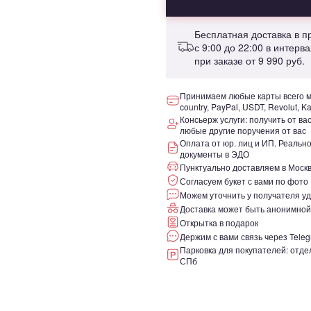
Бесплатная доставка в 
с 9:00 до 22:00 в интерв
при заказе от
9 990 руб.
Принимаем любые карты всего ми
country, PayPal, USDT, Revolut, K
Консьерж услуги: получить от ва
любые другие поручения от вас
Оплата от юр. лиц и ИП. Реаль
документы в ЭДО
Пунктуально доставляем в Москв
Согласуем букет с вами по фото
Можем уточнить у получателя уд
Доставка может быть анонимной
Открытка в подарок
Держим с вами связь через Teleg
Парковка для покупателей: отдел
СПб