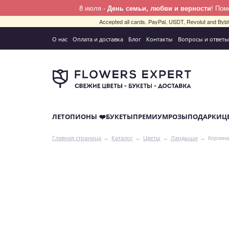
8 июля -
День семьи, любви и верности
! По
Accepted all cards, PayPal, USDT, Revolut and By
О нас
Оплата и доставка
Блог
Контакты
Вопросы и ответы
ЛЕТО
ПИОНЫ ❤️
БУКЕТЫ
ПРЕМИУМ
РОЗЫ
ПОДАРКИ
Ц
Корзина
Главная страница
Каталог
Цветы
Ландыши