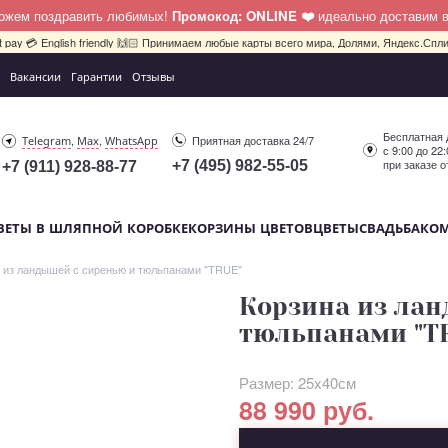
можем поздравить любимых!
Промокод: ONLINE ❤️
идеально доставим 
bit pay 💳 English friendly 🙌🏻 Принимаем любые карты всего мира, Долями, Яндекс.Сплит
Вакансии
Гарантии
Отзывы
Бесплатная 
,
,
Приятная доставка 24/7
Telegram
Max
WhatsApp
с 9:00 до 22
при заказе о
+7 (495) 982-55-05
+7 (911) 928-88-77
ВЕТЫ В ШЛЯПНОЙ КОРОБКЕ
КОРЗИНЫ ЦВЕТОВ
ЦВЕТЫ
СВАДЬБА
КО
 из ландышей с сиренью и тюльпанами "TRUE"
Корзина из лан
тюльпанами "T
Размер: 25х40см
88 990 руб.