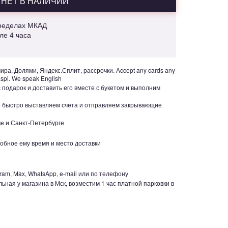
НЕТ В НАЛИЧИИ
пределах МКАД
але 4 часа
ра, Долями, Яндекс.Сплит, рассрочки. Accept any cards any
aspi. We speak English
с подарок и доставить его вместе с букетом и выполним
но быстро выставляем счета и отправляем закрывающие
е и Санкт-Петербурге
обное ему время и место доставки
ram, Max, WhatsApp, e-mail или по телефону
ьная у магазина в Мск, возместим 1 час платной парковки в