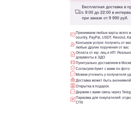
Бесплатная доставка в 
с 9:00 до 22:00 в интерв
при заказе от
9 990 руб.
Принимаем любые карты всего ми
country, PayPal, USDT, Revolut, K
Консьерж услуги: получить от ва
любые другие поручения от вас
Оплата от юр. лиц и ИП. Реаль
документы в ЭДО
Пунктуально доставляем в Москв
Согласуем букет с вами по фото
Можем уточнить у получателя уд
Доставка может быть анонимной
Открытка в подарок
Держим с вами связь через Teleg
Парковка для покупателей: отдел
СПб