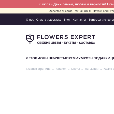
8 июля -
День семьи, любви и верности
! По
Accepted all cards, PayPal, USDT, Revolut and By
О нас
Оплата и доставка
Блог
Контакты
Вопросы и ответы
ЛЕТО
ПИОНЫ ❤️
БУКЕТЫ
ПРЕМИУМ
РОЗЫ
ПОДАРКИ
Ц
Кашпо 
Главная страница
Каталог
Цветы
Ландыши