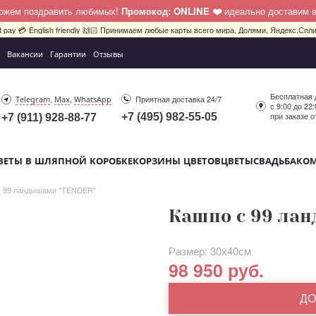
можем поздравить любимых!
Промокод: ONLINE ❤️
идеально доставим 
bit pay 💳 English friendly 🙌🏻 Принимаем любые карты всего мира, Долями, Яндекс.Сплит
Вакансии
Гарантии
Отзывы
Бесплатная 
,
,
Приятная доставка 24/7
Telegram
Max
WhatsApp
с 9:00 до 22
при заказе о
+7 (495) 982-55-05
+7 (911) 928-88-77
ВЕТЫ В ШЛЯПНОЙ КОРОБКЕ
КОРЗИНЫ ЦВЕТОВ
ЦВЕТЫ
СВАДЬБА
КО
с 99 ландышами "TENDER"
Кашпо с 99 ла
Размер: 30х40см
98 950 руб.
ДО