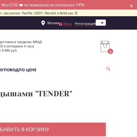
×
в Мск/СПб ❤️ по возможности отключите VPN
, рассрочки, PayPal, USDT, Revolut и Bybit pay 😊
Москва
Вход
Регистрация
Санкт-Петербург
доставка в пределах МКАД
:00 в интервале 4 часа
т 9 990 руб.
0
МУ
ПОВОД
ПО ЦЕНЕ
ндышами "TENDER"
БАВИТЬ В КОРЗИНУ