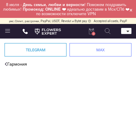
8 июля -
День семьи, любви и верности
! Поможем поздравить
×
любимых!
Промокод: ONLINE ❤️
идеально доставим в Мск/СПб ❤️
по возможности отключите VPN
декс.Сплит, рассрочки, PayPal, USDT, Revolut и Bybit pay 😊
Accepted all cards, PayPal, USDT, R
0
Телефон
+7 (495) 982-55-05
TELEGRAM
MAX
Whatsapp / Telegram / Viber
+7 (911) 928-84-77
Гармония
Москва, Бауманская 20 стр 7
работаем круглосуточно