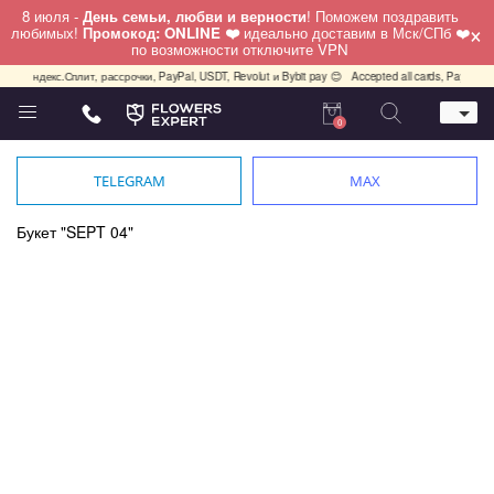
8 июля -
День семьи, любви и верности
! Поможем поздравить
×
любимых!
Промокод: ONLINE ❤️
идеально доставим в Мск/СПб ❤️
по возможности отключите VPN
декс.Сплит, рассрочки, PayPal, USDT, Revolut и Bybit pay 😊
Accepted all cards, PayPal, USDT, 
0
Телефон
+7 (495) 982-55-05
TELEGRAM
MAX
Whatsapp / Telegram / Viber
+7 (911) 928-84-77
Букет "SEPT 04"
Москва, Бауманская 20 стр 7
работаем круглосуточно