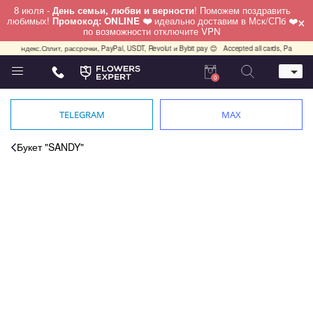
8 июля -
День семьи, любви и верности
! Поможем поздравить
×
любимых!
Промокод: ONLINE ❤️
идеально доставим в Мск/СПб ❤️
по возможности отключите VPN
Яндекс.Сплит, рассрочки, PayPal, USDT, Revolut и Bybit pay 😊
Accepted all cards, PayPal, USDT
0
Телефон
+7 (495) 982-55-05
TELEGRAM
MAX
Whatsapp / Telegram / Viber
+7 (911) 928-84-77
Букет "SANDY"
Москва, Бауманская 20 стр 7
работаем круглосуточно