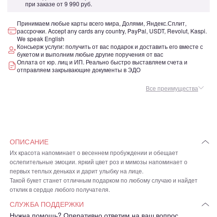
при заказе от
9 990 руб.
Принимаем любые карты всего мира, Долями, Яндекс.Сплит,
рассрочки. Accept any cards any country, PayPal, USDT, Revolut, Kaspi.
We speak English
Консьерж услуги: получить от вас подарок и доставить его вместе с
букетом и выполним любые другие поручения от вас
Оплата от юр. лиц и ИП. Реально быстро выставляем счета и
отправляем закрывающие документы в ЭДО
Все преимущества
ОПИСАНИЕ
Их красота напоминает о весеннем пробуждении и обещает
ослепительные эмоции. яркий цвет роз и мимозы напоминает о
первых теплых деньках и дарит улыбку на лице.
Такой букет станет отличным подарком по любому случаю и найдет
отклик в сердце любого получателя.
СЛУЖБА ПОДДЕРЖКИ
Нужна помощь? Оперативно ответим на ваш вопрос