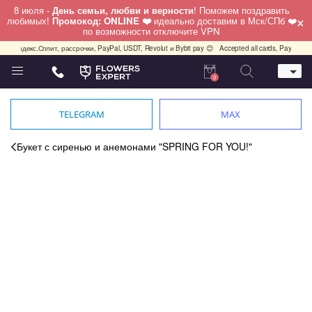
8 июля -
День семьи, любви и верности
! Поможем поздравить
×
любимых!
Промокод: ONLINE ❤️
идеально доставим в Мск/СПб ❤️
по возможности отключите VPN
 Яндекс.Сплит, рассрочки, PayPal, USDT, Revolut и Bybit pay 😊
Accepted all cards, PayPal, USD
0
Телефон
+7 (495) 982-55-05
TELEGRAM
MAX
Whatsapp / Telegram / Viber
+7 (911) 928-84-77
Букет с сиренью и анемонами "SPRING FOR YOU!"
Москва, Бауманская 20 стр 7
работаем круглосуточно