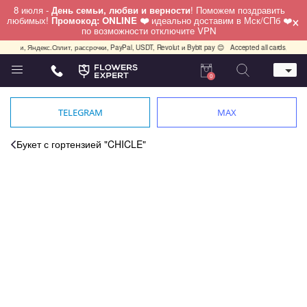
8 июля -
День семьи, любви и верности
! Поможем поздравить
×
любимых!
Промокод: ONLINE ❤️
идеально доставим в Мск/СПб ❤️
по возможности отключите VPN
ями, Яндекс.Сплит, рассрочки, PayPal, USDT, Revolut и Bybit pay 😊
Accepted all cards, PayPal, 
0
Телефон
+7 (495) 982-55-05
TELEGRAM
MAX
Whatsapp / Telegram / Viber
+7 (911) 928-84-77
Букет с гортензией "CHICLE"
Москва, Бауманская 20 стр 7
работаем круглосуточно