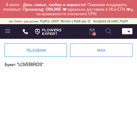
8 июля -
День семьи, любви и верности
! Поможем поздравить
×
любимых!
Промокод: ONLINE ❤️
идеально доставим в Мск/СПб ❤️
по возможности отключите VPN
кс.Сплит, рассрочки, PayPal, USDT, Revolut и Bybit pay 😊
Accepted all cards, PayPal, USDT, Rev
0
Телефон
+7 (495) 982-55-05
TELEGRAM
MAX
Whatsapp / Telegram / Viber
+7 (911) 928-84-77
Букет "LOVEBIRDS"
Москва, Бауманская 20 стр 7
работаем круглосуточно