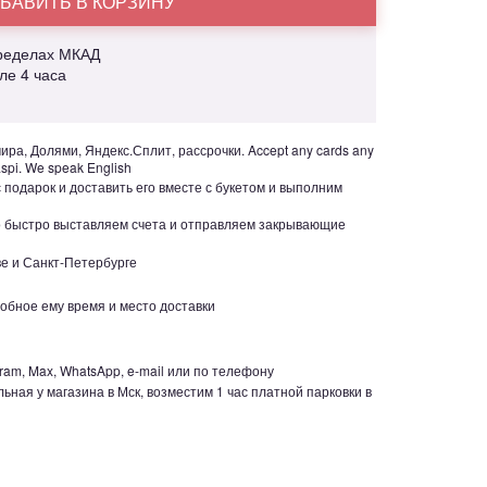
БАВИТЬ В КОРЗИНУ
пределах МКАД
але 4 часа
ра, Долями, Яндекс.Сплит, рассрочки. Accept any cards any
aspi. We speak English
с подарок и доставить его вместе с букетом и выполним
но быстро выставляем счета и отправляем закрывающие
е и Санкт-Петербурге
обное ему время и место доставки
ram, Max, WhatsApp, e-mail или по телефону
ьная у магазина в Мск, возместим 1 час платной парковки в