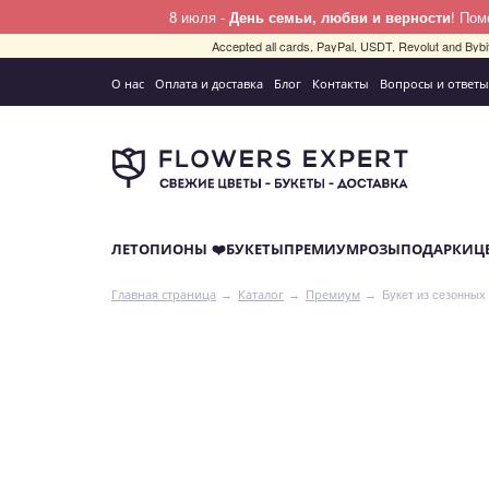
8 июля -
День семьи, любви и верности
! По
Accepted all cards, PayPal, USDT, Revolut and By
О нас
Оплата и доставка
Блог
Контакты
Вопросы и ответы
ЛЕТО
ПИОНЫ ❤️
БУКЕТЫ
ПРЕМИУМ
РОЗЫ
ПОДАРКИ
Ц
Букет из сезонных
Главная страница
Каталог
Премиум