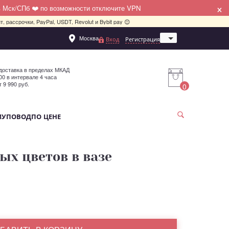
×
в Мск/СПб ❤️ по возможности отключите VPN
, рассрочки, PayPal, USDT, Revolut и Bybit pay 😊
Москва
Вход
Регистрация
Санкт-Петербург
доставка в пределах МКАД
:00 в интервале 4 часа
т 9 990 руб.
0
МУ
ПОВОД
ПО ЦЕНЕ
ых цветов в вазе