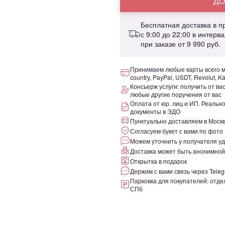
ДО
Бесплатная доставка в 
с 9:00 до 22:00 в интерв
при заказе от
9 990 руб.
Принимаем любые карты всего ми
country, PayPal, USDT, Revolut, K
Консьерж услуги: получить от ва
любые другие поручения от вас
Оплата от юр. лиц и ИП. Реаль
документы в ЭДО
Пунктуально доставляем в Москв
Согласуем букет с вами по фото
Можем уточнить у получателя уд
Доставка может быть анонимной
Открытка в подарок
Держим с вами связь через Teleg
Парковка для покупателей: отдел
СПб