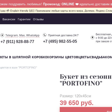
можем поздравить любимых!
Промокод: ONLINE ❤️
идеально доставим 
bit pay 💳 English friendly 🙌🏻 Принимаем любые карты всего мира, Долями, Яндекс.Сплит
Вакансии
Гарантии
Отзывы
Бесплатная 
,
,
Приятная доставка 24/7
Telegram
Max
WhatsApp
с 9:00 до 22
при заказе о
+7 (495) 982-55-05
+7 (911) 928-88-77
ВЕТЫ В ШЛЯПНОЙ КОРОБКЕ
КОРЗИНЫ ЦВЕТОВ
ЦВЕТЫ
СВАДЬБА
КО
 цветов в вазе "PORTOFINO"
Букет из сезонн
"PORTOFINO"
Размер: 120х45см
39 650 руб.