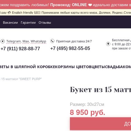
можем поздравить любимых!
Промокод: ONLINE ❤️
идеально доставим 
bit pay 💳 English friendly 🙌🏻 Принимаем любые карты всего мира, Долями, Яндекс.Сплит
Вакансии
Гарантии
Отзывы
Бесплатная 
,
,
Приятная доставка 24/7
Telegram
Max
WhatsApp
с 9:00 до 22
при заказе о
+7 (495) 982-55-05
+7 (911) 928-88-77
ВЕТЫ В ШЛЯПНОЙ КОРОБКЕ
КОРЗИНЫ ЦВЕТОВ
ЦВЕТЫ
СВАДЬБА
КО
з 15 маттиол "SWEET PURP"
Букет из 15 ма
Размер: 30х27см
8 950 руб.
ДО