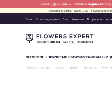
8 июля -
День семьи, любви и верности
! По
Accepted all cards, PayPal, USDT, Revolut and By
О нас
Оплата и доставка
Блог
Контакты
Вопросы и ответы
ЛЕТО
ПИОНЫ ❤️
БУКЕТЫ
ПРЕМИУМ
РОЗЫ
ПОДАРКИ
Ц
Букет и
Главная страница
Каталог
Цветы
Маттиола