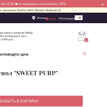
×
в Мск/СПб ❤️ по возможности отключите VPN
, рассрочки, PayPal, USDT, Revolut и Bybit pay 😊
Москва
Вход
Регистрация
Санкт-Петербург
доставка в пределах МКАД
:00 в интервале 4 часа
т 9 990 руб.
0
МУ
ПОВОД
ПО ЦЕНЕ
ттиол "SWEET PURP"
БАВИТЬ В КОРЗИНУ