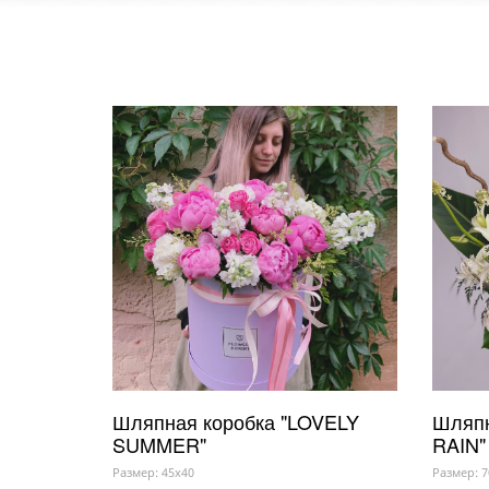
Шляпная коробка "LOVELY
Шляпн
SUMMER"
RAIN"
Размер: 45x40
Размер: 7