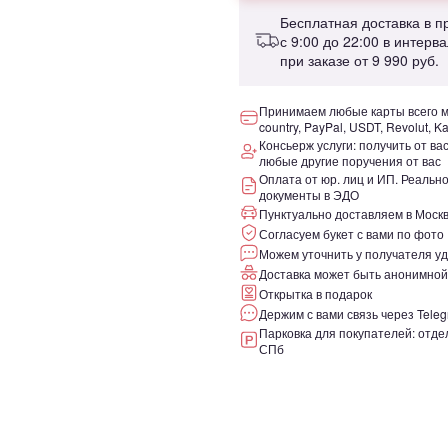
Бесплатная доставка в 
с 9:00 до 22:00 в интерв
при заказе от
9 990 руб.
Принимаем любые карты всего ми
country, PayPal, USDT, Revolut, K
Консьерж услуги: получить от ва
любые другие поручения от вас
Оплата от юр. лиц и ИП. Реаль
документы в ЭДО
Пунктуально доставляем в Москв
Согласуем букет с вами по фото
Можем уточнить у получателя уд
Доставка может быть анонимной
Открытка в подарок
Держим с вами связь через Teleg
Парковка для покупателей: отдел
СПб