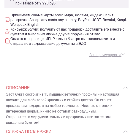
при заказе от
9 990 руб.
Принимаем любые карты всего мира, Долями, Яндекс.Сплит,
рассрочки. Accept any cards any country, PayPal, USDT, Revolut, Kaspi.
We speak English
Консьерж услуги: получить от вас подарок и доставить его вместе с
букетом и выполним любые другие поручения от вас
Оплата от юр. лиц и ИП. Реально быстро выставляем счета и
отправляем закрывающие документы в ЭДО
Все преимущества
ОПИСАНИЕ
Этот букет состоит из 15 пышных веточек гипсофилы - настоящая
находка для любителей красивых и стойких цветов. Он станет
прекрасным подарком на любое торжество. Нежные оттенки и
интересная форма, никого не оставит равнодушным.
Отправьтесь в мир удивительных и прекрасных цветов с этим
шикарным букетом!
СЛУЖБА ПОДДЕРЖКИ