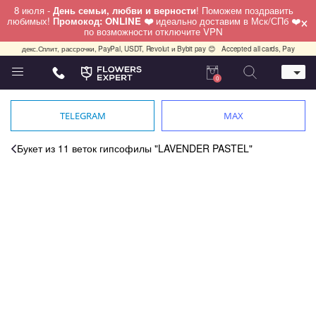
8 июля -
День семьи, любви и верности
! Поможем поздравить
×
любимых!
Промокод: ONLINE ❤️
идеально доставим в Мск/СПб ❤️
по возможности отключите VPN
и, Яндекс.Сплит, рассрочки, PayPal, USDT, Revolut и Bybit pay 😊
Accepted all cards, PayPal, US
0
Телефон
+7 (495) 982-55-05
TELEGRAM
MAX
Whatsapp / Telegram / Viber
+7 (911) 928-84-77
Букет из 11 веток гипсофилы "LAVENDER PASTEL"
Москва, Бауманская 20 стр 7
работаем круглосуточно