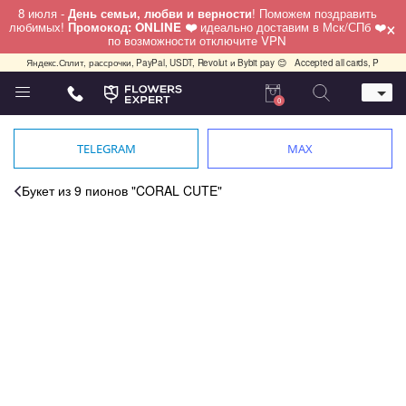
8 июля -
День семьи, любви и верности
! Поможем поздравить
×
любимых!
Промокод: ONLINE ❤️
идеально доставим в Мск/СПб ❤️
по возможности отключите VPN
ндекс.Сплит, рассрочки, PayPal, USDT, Revolut и Bybit pay 😊
Accepted all cards, PayPal, USDT,
0
Телефон
+7 (495) 982-55-05
TELEGRAM
MAX
Whatsapp / Telegram / Viber
+7 (911) 928-84-77
Букет из 9 пионов "CORAL CUTE"
Москва, Бауманская 20 стр 7
работаем круглосуточно