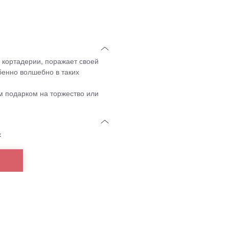
м кортадерии, поражает своей
бенно волшебно в таких
ым подарком на торжество или
с