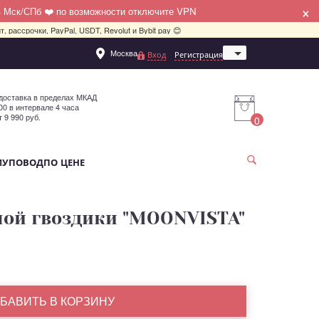
×
в Мск/СПб ❤️ по возможности отключите VPN
, рассрочки, PayPal, USDT, Revolut и Bybit pay 😊
Москва
Вход
Регистрация
Санкт-Петербург
доставка в пределах МКАД
:00 в интервале 4 часа
т 9 990 руб.
0
МУ
ПОВОД
ПО ЦЕНЕ
нной гвоздики "MOONVISTA"
БАВИТЬ В КОРЗИНУ