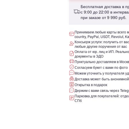
Бесплатная доставка в 
с 9:00 до 22:00 в интерв
при заказе от
9 990 руб.
Принимаем любые карты всего ми
country, PayPal, USDT, Revolut, K
Консьерж услуги: получить от ва
любые другие поручения от вас
Оплата от юр. лиц и ИП. Реаль
документы в ЭДО
Пунктуально доставляем в Москв
Согласуем букет с вами по фото
Можем уточнить у получателя уд
Доставка может быть анонимной
Открытка в подарок
Держим с вами связь через Teleg
Парковка для покупателей: отдел
СПб