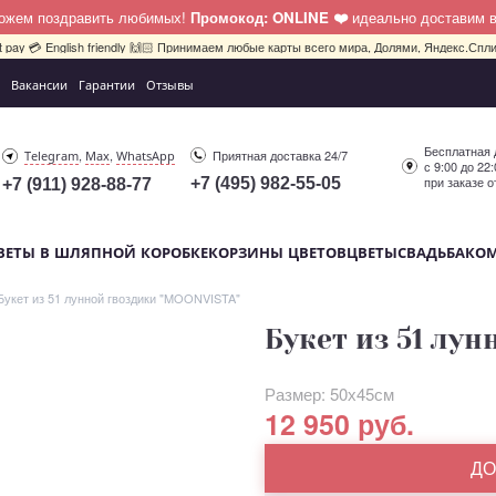
можем поздравить любимых!
Промокод: ONLINE ❤️
идеально доставим 
bit pay 💳 English friendly 🙌🏻 Принимаем любые карты всего мира, Долями, Яндекс.Сплит
Вакансии
Гарантии
Отзывы
Бесплатная 
,
,
Приятная доставка 24/7
Telegram
Max
WhatsApp
с 9:00 до 22
при заказе о
+7 (495) 982-55-05
+7 (911) 928-88-77
ВЕТЫ В ШЛЯПНОЙ КОРОБКЕ
КОРЗИНЫ ЦВЕТОВ
ЦВЕТЫ
СВАДЬБА
КО
Букет из 51 лунной гвоздики "MOONVISTA"
Букет из 51 лу
Размер: 50х45см
12 950 руб.
ДО