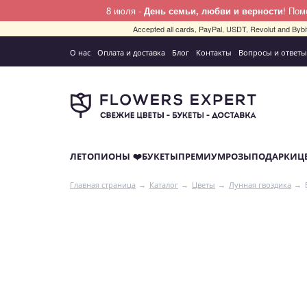
8 июля -
День семьи, любви и верности
! По
Accepted all cards, PayPal, USDT, Revolut and By
О нас
Оплата и доставка
Блог
Контакты
Вопросы и ответы
ЛЕТО
ПИОНЫ ❤️
БУКЕТЫ
ПРЕМИУМ
РОЗЫ
ПОДАРКИ
Ц
Главная страница
Каталог
Цветы
Лунная гвоздика