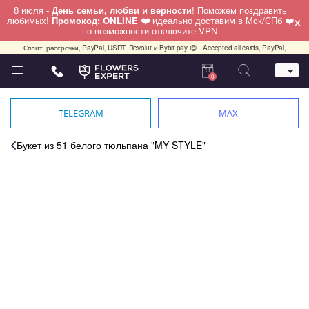
8 июля -
День семьи, любви и верности
! Поможем поздравить
×
любимых!
Промокод: ONLINE ❤️
идеально доставим в Мск/СПб ❤️
по возможности отключите VPN
екс.Сплит, рассрочки, PayPal, USDT, Revolut и Bybit pay 😊
Accepted all cards, PayPal, USDT, R
0
Телефон
+7 (495) 982-55-05
TELEGRAM
MAX
Whatsapp / Telegram / Viber
+7 (911) 928-84-77
Букет из 51 белого тюльпана "MY STYLE"
Москва, Бауманская 20 стр 7
работаем круглосуточно