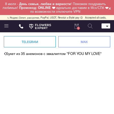
8 июля -
День семьи, любви и верности
! Поможем поздравить
×
любимых!
Промокод: ONLINE ❤️
идеально доставим в Мск/СПб ❤️
по возможности отключите VPN
ями, Яндекс.Сплит, рассрочки, PayPal, USDT, Revolut и Bybit pay 😊
Accepted all cards, PayPal,
0
Телефон
+7 (495) 982-55-05
TELEGRAM
MAX
Whatsapp / Telegram / Viber
+7 (911) 928-84-77
Букет из 35 анемонов с эвкалиптом "FOR YOU MY LOVE"
Москва, Бауманская 20 стр 7
работаем круглосуточно