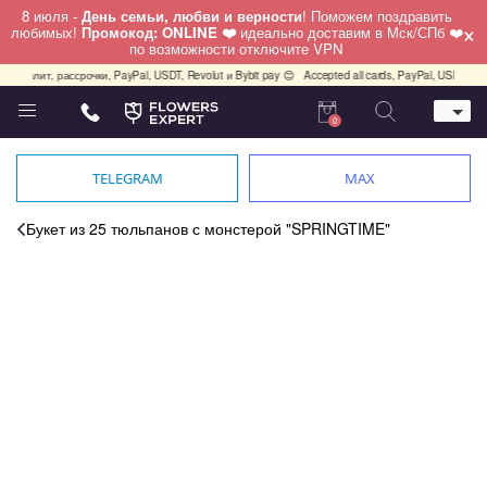
8 июля -
День семьи, любви и верности
! Поможем поздравить
×
любимых!
Промокод: ONLINE ❤️
идеально доставим в Мск/СПб ❤️
по возможности отключите VPN
с.Сплит, рассрочки, PayPal, USDT, Revolut и Bybit pay 😊
Accepted all cards, PayPal, USDT, Rev
0
Телефон
+7 (495) 982-55-05
TELEGRAM
MAX
Whatsapp / Telegram / Viber
+7 (911) 928-84-77
Букет из 25 тюльпанов с монстерой "SPRINGTIME"
Москва, Бауманская 20 стр 7
работаем круглосуточно