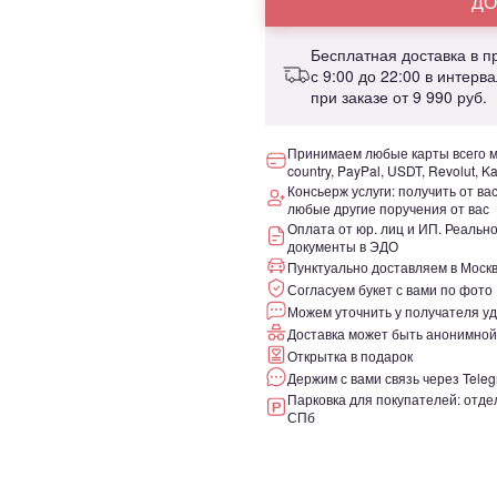
ДО
Бесплатная доставка в 
с 9:00 до 22:00 в интерв
при заказе от
9 990 руб.
Принимаем любые карты всего ми
country, PayPal, USDT, Revolut, K
Консьерж услуги: получить от ва
любые другие поручения от вас
Оплата от юр. лиц и ИП. Реаль
документы в ЭДО
Пунктуально доставляем в Москв
Согласуем букет с вами по фото
Можем уточнить у получателя уд
Доставка может быть анонимной
Открытка в подарок
Держим с вами связь через Teleg
Парковка для покупателей: отдел
СПб