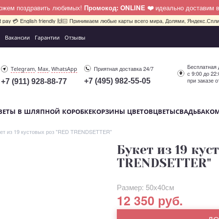
можем поздравить любимых!
Промокод: ONLINE ❤️
идеально доставим 
bit pay 💳 English friendly 🙌🏻 Принимаем любые карты всего мира, Долями, Яндекс.Сплит
Вакансии
Гарантии
Отзывы
Бесплатная 
,
,
Приятная доставка 24/7
Telegram
Max
WhatsApp
с 9:00 до 22
при заказе о
+7 (495) 982-55-05
+7 (911) 928-88-77
ВЕТЫ В ШЛЯПНОЙ КОРОБКЕ
КОРЗИНЫ ЦВЕТОВ
ЦВЕТЫ
СВАДЬБА
КО
ет из 19 кустовых роз "RED TRENDSETTER"
Букет из 19 кус
TRENDSETTER"
Размер: 50х40см
12 350 руб.