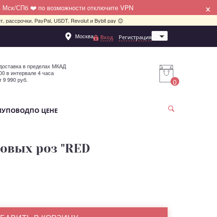
×
в Мск/СПб ❤️ по возможности отключите VPN
, рассрочки, PayPal, USDT, Revolut и Bybit pay 😊
Москва
Вход
Регистрация
Санкт-Петербург
доставка в пределах МКАД
:00 в интервале 4 часа
т 9 990 руб.
0
МУ
ПОВОД
ПО ЦЕНЕ
товых роз "RED