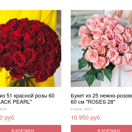
 из 51 красной розы 60
Букет из 25 нежно-розов
LACK PEARL"
60 см "ROSES 28"
0x45
Размер: 60x31
0 руб.
10 950 руб.
В КОРЗИНУ
В КОРЗИНУ