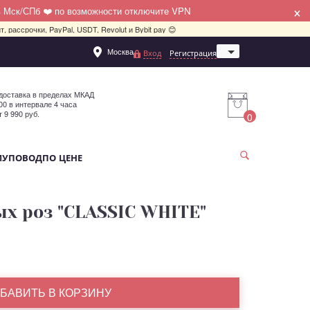
×
в Мск/СПб ❤️ по возможности отключите VPN
, рассрочки, PayPal, USDT, Revolut и Bybit pay 😊
Москва
Вход
Регистрация
Санкт-Петербург
доставка в пределах МКАД
:00 в интервале 4 часа
т 9 990 руб.
0
МУ
ПОВОД
ПО ЦЕНЕ
ых роз "CLASSIC WHITE"
БАВИТЬ В КОРЗИНУ