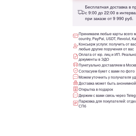
Бесплатная доставка в 
с 9:00 до 22:00 в интерв
при заказе от
9 990 руб.
Принимаем любые карты всего ми
country, PayPal, USDT, Revolut, K
Консьерж услуги: получить от ва
любые другие поручения от вас
Оплата от юр. лиц и ИП. Реаль
документы в ЭДО
Пунктуально доставляем в Москв
Согласуем букет с вами по фото
Можем уточнить у получателя уд
Доставка может быть анонимной
Открытка в подарок
Держим с вами связь через Teleg
Парковка для покупателей: отдел
СПб