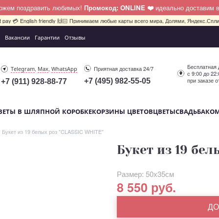
можем поздравить любимых!
Промокод: ONLINE ❤️
идеально доставим 
bit pay 💳 English friendly 🙌🏻 Принимаем любые карты всего мира, Долями, Яндекс.Сплит
Вакансии
Гарантии
Отзывы
Бесплатная 
,
,
Приятная доставка 24/7
Telegram
Max
WhatsApp
с 9:00 до 22
при заказе о
+7 (495) 982-55-05
+7 (911) 928-88-77
ВЕТЫ В ШЛЯПНОЙ КОРОБКЕ
КОРЗИНЫ ЦВЕТОВ
ЦВЕТЫ
СВАДЬБА
КО
Букет из 19 белых роз "CLASSIC WHITE"
Букет из 19 бел
Размер: 50х35см
8 550 руб.
ДО