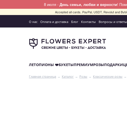
8 июля -
День семьи, любви и верности
! По
Accepted all cards, PayPal, USDT, Revolut and By
О нас
Оплата и доставка
Блог
Контакты
Вопросы и ответы
ЛЕТО
ПИОНЫ ❤️
БУКЕТЫ
ПРЕМИУМ
РОЗЫ
ПОДАРКИ
Ц
Главная страница
Каталог
Розы
Классические розы