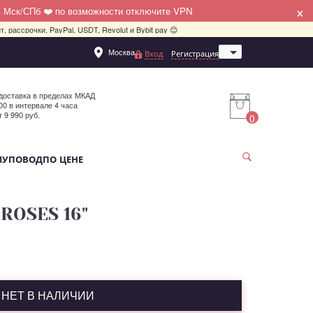
×
в Мск/СПб ❤️ по возможности отключите VPN
, рассрочки, PayPal, USDT, Revolut и Bybit pay 😊
Москва
Вход
Регистрация
Санкт-Петербург
доставка в пределах МКАД
:00 в интервале 4 часа
т 9 990 руб.
0
МУ
ПОВОД
ПО ЦЕНЕ
"ROSES 16"
НЕТ В НАЛИЧИИ