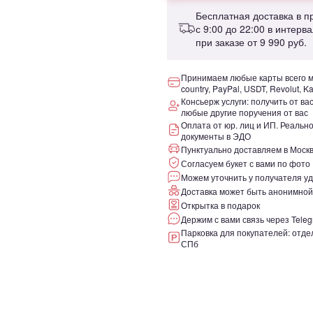
Бесплатная доставка в 
с 9:00 до 22:00 в интерв
при заказе от
9 990 руб.
Принимаем любые карты всего ми
country, PayPal, USDT, Revolut, K
Консьерж услуги: получить от ва
любые другие поручения от вас
Оплата от юр. лиц и ИП. Реаль
документы в ЭДО
Пунктуально доставляем в Москв
Согласуем букет с вами по фото
Можем уточнить у получателя уд
Доставка может быть анонимной
Открытка в подарок
Держим с вами связь через Teleg
Парковка для покупателей: отдел
СПб