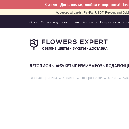
8 июля -
День семьи, любви и верности
! По
Accepted all cards, PayPal, USDT, Revolut and By
О нас
Оплата и доставка
Блог
Контакты
Вопросы и ответы
ЛЕТО
ПИОНЫ ❤️
БУКЕТЫ
ПРЕМИУМ
РОЗЫ
ПОДАРКИ
Ц
Буке
Главная страница
Каталог
Потеряшечки
Other