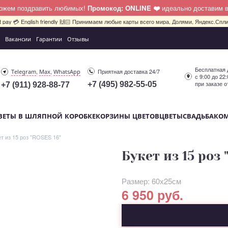
можем поздравить любимых!
Промокод: ONLINE ❤️
идеально доставим 
bit pay 💳 English friendly 🙌🏻 Принимаем любые карты всего мира, Долями, Яндекс.Сплит
Вакансии
Гарантии
Отзывы
Бесплатная 
,
,
Приятная доставка 24/7
Telegram
Max
WhatsApp
с 9:00 до 22
при заказе о
+7 (495) 982-55-05
+7 (911) 928-88-77
ВЕТЫ В ШЛЯПНОЙ КОРОБКЕ
КОРЗИНЫ ЦВЕТОВ
ЦВЕТЫ
СВАДЬБА
КО
т из 15 роз "ROSES 16"
Букет из 15 роз 
Размер: 60х25см
6 950 руб.