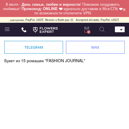
8 июля -
День семьи, любви и верности
! Поможем поздравить
×
любимых!
Промокод: ONLINE ❤️
идеально доставим в Мск/СПб ❤️
по возможности отключите VPN
ассрочки, PayPal, USDT, Revolut и Bybit pay 😊
Accepted all cards, PayPal, USDT, Revolut and B
0
Телефон
+7 (495) 982-55-05
TELEGRAM
MAX
Whatsapp / Telegram / Viber
+7 (911) 928-84-77
Букет из 15 ромашек "FASHION JOURNAL"
Москва, Бауманская 20 стр 7
работаем круглосуточно