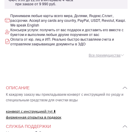
при заказе от
9 990 руб.
Принимаем любые карты всего мира, Долями, Яндекс.Сплит,
рассрочки. Accept any cards any country, PayPal, USDT, Revolut, Kaspi.
We speak English
Консьерж услуги: получить от вас подарок и доставить его вместе с
букетом и выполним любые другие поручения от вас
Оплата от юр. лиц и ИП. Реально быстро выставляем счета и
отправляем закрывающие документы в ЭДО
Все преимущества
ОПИСАНИЕ
К каждому заказу мы прикладываем конверт с инструкцией по уходу и
специальным средством для очистки воды
конверт с инструкцией тут ⬇️
фирменная открытка в подарок
СЛУЖБА ПОДДЕРЖКИ