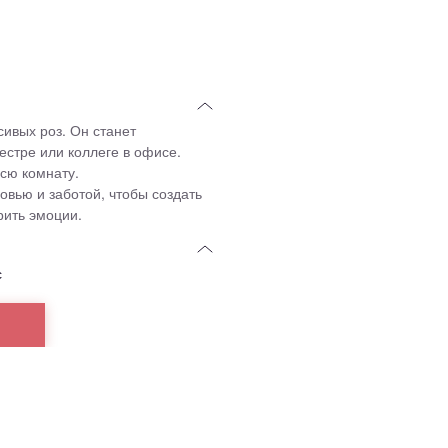
сивых роз. Он станет
стре или коллеге в офисе.
сю комнату.
вью и заботой, чтобы создать
рить эмоции.
с