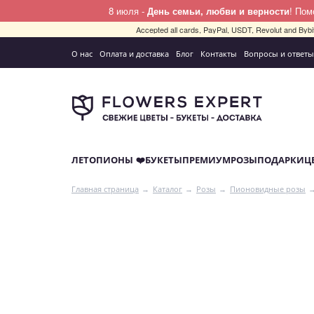
8 июля -
День семьи, любви и верности
! По
Accepted all cards, PayPal, USDT, Revolut and By
О нас
Оплата и доставка
Блог
Контакты
Вопросы и ответы
ЛЕТО
ПИОНЫ ❤️
БУКЕТЫ
ПРЕМИУМ
РОЗЫ
ПОДАРКИ
Ц
Главная страница
Каталог
Розы
Пионовидные розы