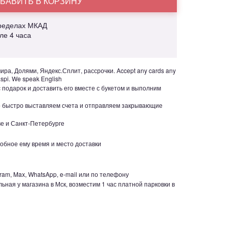
БАВИТЬ В КОРЗИНУ
пределах МКАД
але 4 часа
ра, Долями, Яндекс.Сплит, рассрочки. Accept any cards any
aspi. We speak English
с подарок и доставить его вместе с букетом и выполним
но быстро выставляем счета и отправляем закрывающие
е и Санкт-Петербурге
обное ему время и место доставки
ram, Max, WhatsApp, e-mail или по телефону
ьная у магазина в Мск, возместим 1 час платной парковки в