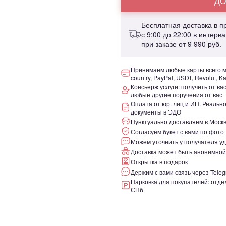
ДО
Бесплатная доставка в 
с 9:00 до 22:00 в интерв
при заказе от
9 990 руб.
Принимаем любые карты всего ми
country, PayPal, USDT, Revolut, K
Консьерж услуги: получить от ва
любые другие поручения от вас
Оплата от юр. лиц и ИП. Реаль
документы в ЭДО
Пунктуально доставляем в Москв
Согласуем букет с вами по фото
Можем уточнить у получателя уд
Доставка может быть анонимной
Открытка в подарок
Держим с вами связь через Teleg
Парковка для покупателей: отдел
СПб