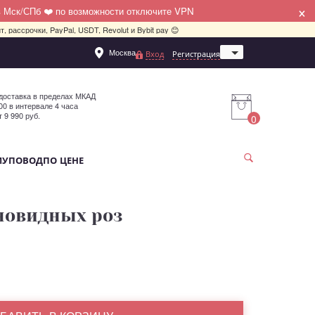
×
в Мск/СПб ❤️ по возможности отключите VPN
, рассрочки, PayPal, USDT, Revolut и Bybit pay 😊
Москва
Вход
Регистрация
Санкт-Петербург
доставка в пределах МКАД
:00 в интервале 4 часа
т 9 990 руб.
0
МУ
ПОВОД
ПО ЦЕНЕ
оновидных роз