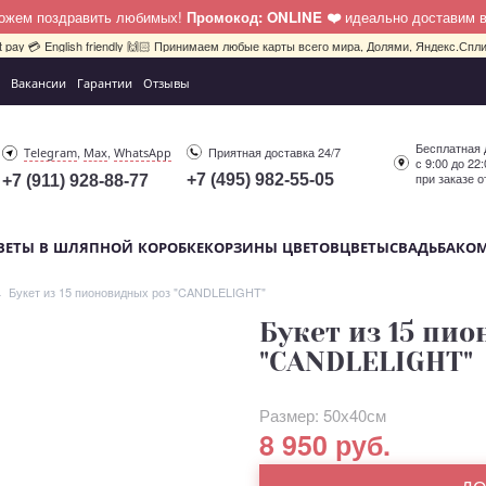
можем поздравить любимых!
Промокод: ONLINE ❤️
идеально доставим 
bit pay 💳 English friendly 🙌🏻 Принимаем любые карты всего мира, Долями, Яндекс.Сплит
Вакансии
Гарантии
Отзывы
Бесплатная 
,
,
Приятная доставка 24/7
Telegram
Max
WhatsApp
с 9:00 до 22
при заказе о
+7 (495) 982-55-05
+7 (911) 928-88-77
ВЕТЫ В ШЛЯПНОЙ КОРОБКЕ
КОРЗИНЫ ЦВЕТОВ
ЦВЕТЫ
СВАДЬБА
КО
Букет из 15 пионовидных роз "CANDLELIGHT"
Букет из 15 пи
"CANDLELIGHT"
Размер: 50х40см
8 950 руб.