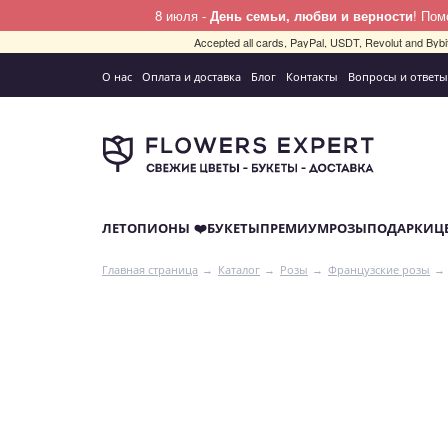
8 июля -
День семьи, любви и верности
! По
Accepted all cards, PayPal, USDT, Revolut and By
О нас
Оплата и доставка
Блог
Контакты
Вопросы и ответы
ЛЕТО
ПИОНЫ ❤️
БУКЕТЫ
ПРЕМИУМ
РОЗЫ
ПОДАРКИ
Ц
Главная страница
Каталог
Розы
Французские розы