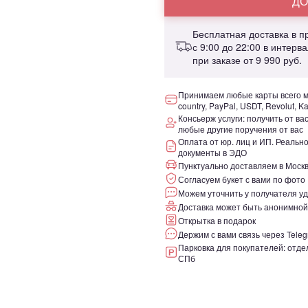
ДО
Бесплатная доставка в 
с 9:00 до 22:00 в интерв
при заказе от
9 990 руб.
Принимаем любые карты всего ми
country, PayPal, USDT, Revolut, K
Консьерж услуги: получить от ва
любые другие поручения от вас
Оплата от юр. лиц и ИП. Реаль
документы в ЭДО
Пунктуально доставляем в Москв
Согласуем букет с вами по фото
Можем уточнить у получателя уд
Доставка может быть анонимной
Открытка в подарок
Держим с вами связь через Teleg
Парковка для покупателей: отдел
СПб