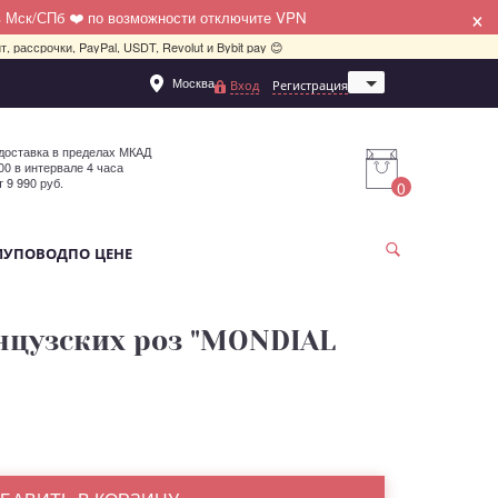
×
в Мск/СПб ❤️ по возможности отключите VPN
, рассрочки, PayPal, USDT, Revolut и Bybit pay 😊
Москва
Вход
Регистрация
Санкт-Петербург
доставка в пределах МКАД
:00 в интервале 4 часа
т 9 990 руб.
0
МУ
ПОВОД
ПО ЦЕНЕ
анцузских роз "MONDIAL