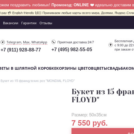
можем поздравить любимых!
Промокод: ONLINE ❤️
идеально доставим 
bit pay 💳 English friendly 🙌🏻 Принимаем любые карты всего мира, Долями, Яндекс.Сплит
Вакансии
Гарантии
Отзывы
Бесплатная 
,
,
Приятная доставка 24/7
Telegram
Max
WhatsApp
с 9:00 до 22
при заказе о
+7 (495) 982-55-05
+7 (911) 928-88-77
ВЕТЫ В ШЛЯПНОЙ КОРОБКЕ
КОРЗИНЫ ЦВЕТОВ
ЦВЕТЫ
СВАДЬБА
КО
Букет из 15 французских роз "MONDIAL FLOYD"
Букет из 15 фр
FLOYD"
Размер: 50х35см
7 550 руб.