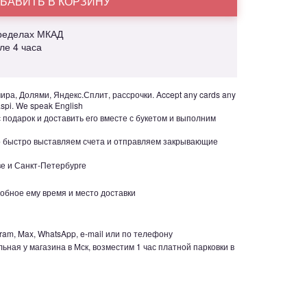
БАВИТЬ В КОРЗИНУ
пределах МКАД
але 4 часа
ра, Долями, Яндекс.Сплит, рассрочки. Accept any cards any
aspi. We speak English
с подарок и доставить его вместе с букетом и выполним
но быстро выставляем счета и отправляем закрывающие
е и Санкт-Петербурге
обное ему время и место доставки
ram, Max, WhatsApp, e-mail или по телефону
ьная у магазина в Мск, возместим 1 час платной парковки в