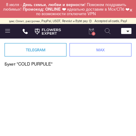
8 июля -
День семьи, любви и верности
! Поможем поздравить
×
любимых!
Промокод: ONLINE ❤️
идеально доставим в Мск/СПб ❤️
по возможности отключите VPN
екс.Сплит, рассрочки, PayPal, USDT, Revolut и Bybit pay 😊
Accepted all cards, PayPal, USDT, Re
0
Телефон
+7 (495) 982-55-05
TELEGRAM
MAX
Whatsapp / Telegram / Viber
+7 (911) 928-84-77
Букет "COLD PURPULE"
Москва, Бауманская 20 стр 7
работаем круглосуточно