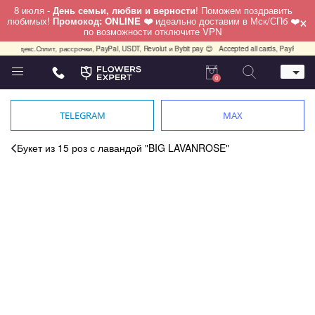
8 июля -
День семьи, любви и верности
! Поможем поздравить
×
любимых!
Промокод: ONLINE ❤️
идеально доставим в Мск/СПб ❤️
по возможности отключите VPN
с.Сплит, рассрочки, PayPal, USDT, Revolut и Bybit pay 😊
Accepted all cards, PayPal, USDT, Revo
0
Телефон
+7 (495) 982-55-05
TELEGRAM
MAX
Whatsapp / Telegram / Viber
+7 (911) 928-84-77
Букет из 15 роз с лавандой "BIG LAVANROSE"
Москва, Бауманская 20 стр 7
работаем круглосуточно