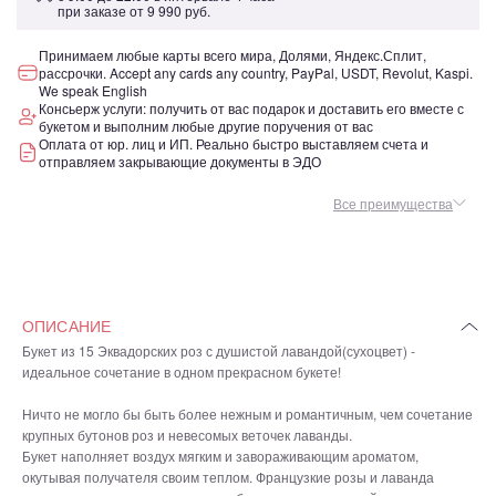
при заказе от
9 990 руб.
Принимаем любые карты всего мира, Долями, Яндекс.Сплит,
рассрочки. Accept any cards any country, PayPal, USDT, Revolut, Kaspi.
We speak English
Консьерж услуги: получить от вас подарок и доставить его вместе с
букетом и выполним любые другие поручения от вас
Оплата от юр. лиц и ИП. Реально быстро выставляем счета и
отправляем закрывающие документы в ЭДО
Все преимущества
ОПИСАНИЕ
Букет из 15 Эквадорских роз с душистой лавандой(сухоцвет) -
идеальное сочетание в одном прекрасном букете!
Ничто не могло бы быть более нежным и романтичным, чем сочетание
крупных бутонов роз и невесомых веточек лаванды.
Букет наполняет воздух мягким и завораживающим ароматом,
окутывая получателя своим теплом. Французкие розы и лаванда