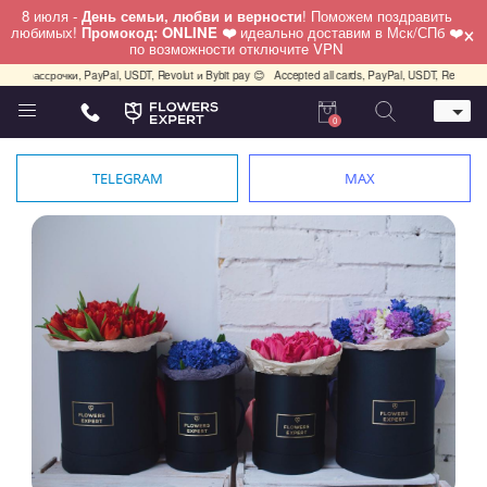
8 июля -
День семьи, любви и верности
! Поможем поздравить
×
любимых!
Промокод: ONLINE ❤️
идеально доставим в Мск/СПб ❤️
по возможности отключите VPN
т, рассрочки, PayPal, USDT, Revolut и Bybit pay 😊
Accepted all cards, PayPal, USDT, Revolut an
0
Телефон
+7 (495) 982-55-05
TELEGRAM
MAX
Whatsapp / Telegram / Viber
+7 (911) 928-84-77
Москва, Бауманская 20 стр 7
работаем круглосуточно