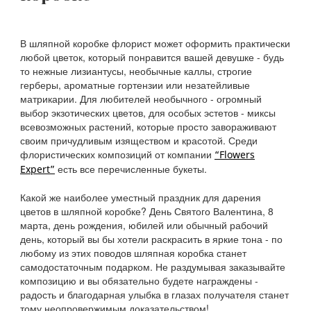
В шляпной коробке флорист может оформить практически
любой цветок, который понравится вашей девушке - будь
то нежные лизиантусы, необычные каллы, строгие
герберы, ароматные гортензии или незатейливые
матрикарии. Для любителей необычного - огромный
выбор экзотических цветов, для особых эстетов - миксы
всевозможных растений, которые просто завораживают
своим причудливым изяществом и красотой. Среди
флористических композиций от компании
“Flowers
есть все перечисленные букеты.
Expert”
Какой же наиболее уместный праздник для дарения
цветов в шляпной коробке? День Святого Валентина, 8
марта, день рождения, юбилей или обычный рабочий
день, который вы бы хотели раскрасить в яркие тона - по
любому из этих поводов шляпная коробка станет
самодостаточным подарком. Не раздумывая заказывайте
композицию и вы обязательно будете награждены -
радость и благодарная улыбка в глазах получателя станет
тому неопровержимым доказательством!