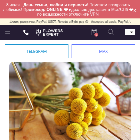
8 июля -
День семьи, любви и верности
! Поможем поздравить
×
любимых!
Промокод: ONLINE ❤️
идеально доставим в Мск/СПб ❤️
по возможности отключите VPN
кс.Сплит, рассрочки, PayPal, USDT, Revolut и Bybit pay 😊
Accepted all cards, PayPal, USDT, Re
0
Телефон
+7 (495) 982-55-05
TELEGRAM
MAX
Whatsapp / Telegram / Viber
+7 (911) 928-84-77
Москва, Бауманская 20 стр 7
работаем круглосуточно