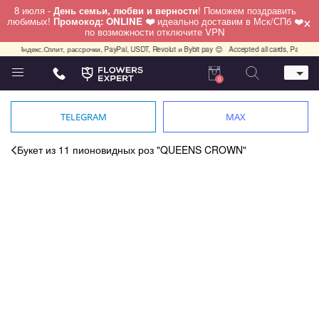
8 июля -
День семьи, любви и верности
! Поможем поздравить
×
любимых!
Промокод: ONLINE ❤️
идеально доставим в Мск/СПб ❤️
по возможности отключите VPN
декс.Сплит, рассрочки, PayPal, USDT, Revolut и Bybit pay 😊
Accepted all cards, PayPal, USDT, 
0
Телефон
+7 (495) 982-55-05
TELEGRAM
MAX
Whatsapp / Telegram / Viber
+7 (911) 928-84-77
Букет из 11 пионовидных роз "QUEENS CROWN"
Москва, Бауманская 20 стр 7
работаем круглосуточно